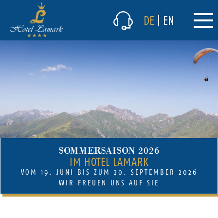
Das Hotel
DE
|
EN
Kulinarik
Winter
Sommer
(current)
Preise & Angebote
(current)
Angebote Sommer
Angebote Winter
Preise im Sommer
SOMMERSAISON 2026
Preise im Winter
IM HOTEL LAMARK
Inklusivleistungen Sommer
VOM 19. JUNI BIS ZUM 20. SEPTEMBER 2026
Inklusivleistungen Winter
WIR FREUEN UNS AUF SIE
Restplätze
Lamark Spa/Wellness